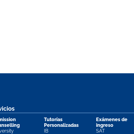
vicios
ission
Tutorías
Exámenes de
nselling
Personalizadas
ingreso
versity
IB
SAT