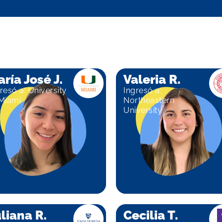
ría José J.
Valeria R.
resó a: University
Ingresó a:
 Miami
Northeastern
University
liana R.
Cecilia T.