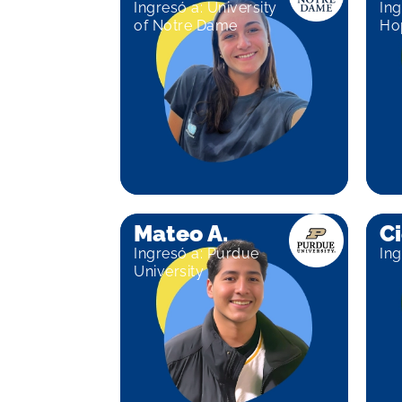
Ingresó a: University
Ing
of Notre Dame
Hop
Mateo A.
Ci
Ingresó a: Purdue
In
University