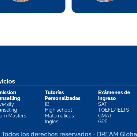
vicios
ission
Tutorías
Exámenes de
nselling
Personalizadas
ingreso
versity
IB
SAT
nseling
High school
TOEFL/IELTS
am Masters
Matemáticas
GMAT
Inglés
GRE
. Todos los derechos reservados - DREAM Globa