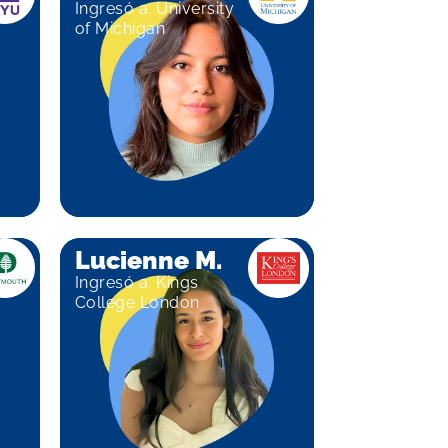
Ingresó a: University
of Michigan
Lucienne M.
Ingresó a: Kings
College London