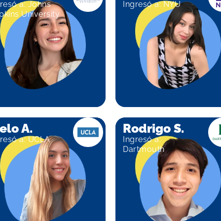
resó a: Johns
Ingresó a: NYU
kins University
elo A.
Rodrigo S.
gresó a: UCLA
Ingresó a:
Dartmouth