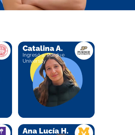
Catalina A.
Ingresó a: Purdue
University
Ana Lucía H.