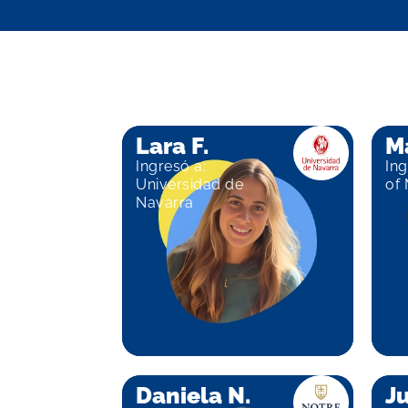
Lara F.
Ma
Ingresó a:
Ing
Universidad de
of
Navarra
Daniela N.
Ju