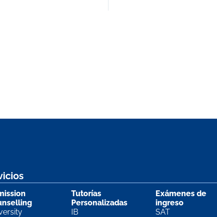
vicios
ission
Tutorías
Exámenes de
nselling
Personalizadas
ingreso
versity
IB
SAT