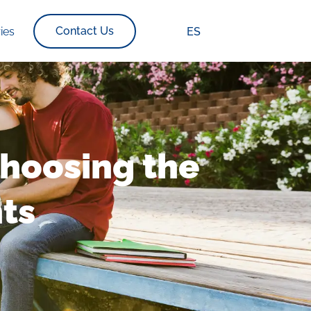
Contact Us
ies
ES
Choosing the
nts