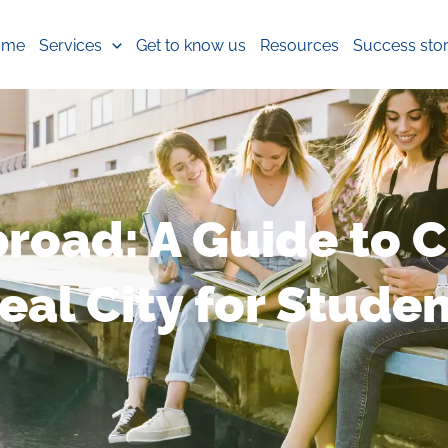
ome
Services
Get to know us
Resources
Success stor
road: A Guide to 
eal City for Stude